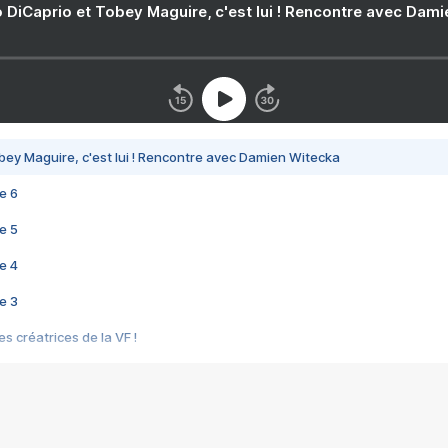
 DiCaprio et Tobey Maguire, c'est lui ! Rencontre avec Dam
bey Maguire, c'est lui ! Rencontre avec Damien Witecka
e 6
e 5
e 4
e 3
s créatrices de la VF !
e 2
e 1
e Mektoub My Love arrive enfin ! Rencontre avec Shaïn Boumedine et Sal