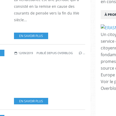
en cons
consisté en la remise en cause des
courants de pensée vers la fin du XVe
À PRO
siècle...
Un cito
EN SAVOIR PLUS
service
citoyen
12/09/2019
PUBLIÉ DEPUIS OVERBLOG
…
fondame
promess
source 
Europe 
Voir le 
Overbl
EN SAVOIR PLUS