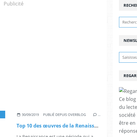
Publicité
RECHE
NEWSL
REGAR
Ce blog 
du lect
société
,
SOCIÉTÉS ET CULTURES
30/09/2019
PUBLIÉ DEPUIS OVERBLOG
…
être en
Top 10 des œuvres de la Renaissance à connaître
réponses
La Renaissance est une période qui a