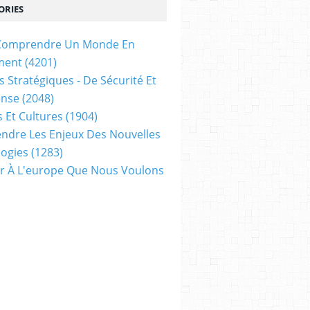
ORIES
t Comprendre Un Monde En
ment
(4201)
s Stratégiques - De Sécurité Et
ense
(2048)
s Et Cultures
(1904)
dre Les Enjeux Des Nouvelles
ogies
(1283)
ir À L'europe Que Nous Voulons