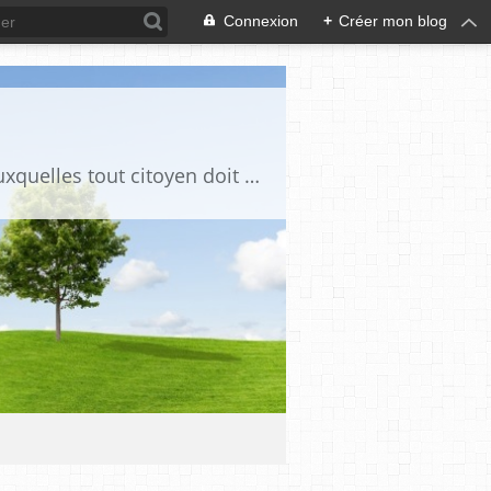
Connexion
+
Créer mon blog
Ce blog est destiné à stimuler l'intérêt du lecteur pour des questions de société auxquelles tout citoyen doit être en mesure d'apporter des réponses, individuelles ou collectives, en conscience et en responsabilité !