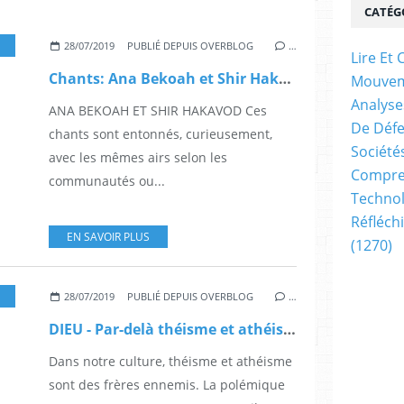
CATÉG
,
ET DIEU DANS TOUT ÇÀ ?
,
SOCIÉTÉS ET CULTURES
28/07/2019
PUBLIÉ DEPUIS OVERBLOG
…
Lire E
Chants: Ana Bekoah et Shir Hakavod (vidéos) - JForum
Mouve
Analyse
ANA BEKOAH ET SHIR HAKAVOD Ces
De Déf
chants sont entonnés, curieusement,
Société
avec les mêmes airs selon les
Compren
communautés ou...
Technol
Réfléch
EN SAVOIR PLUS
(1270)
,
ET DIEU DANS TOUT ÇÀ ?
28/07/2019
PUBLIÉ DEPUIS OVERBLOG
…
DIEU - Par-delà théisme et athéisme (universalis.fr)
Dans notre culture, théisme et athéisme
sont des frères ennemis. La polémique