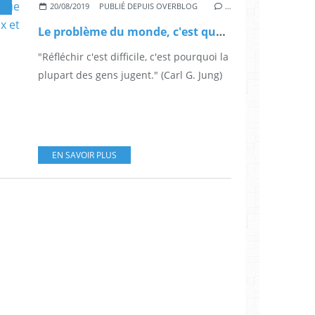
20/08/2019
PUBLIÉ DEPUIS OVERBLOG
…
Le problème du monde, c'est que les imbéciles sont présomptueux et les gens intelligents bourrés de doutes. (Bertrand Russell)
"Réfléchir c'est difficile, c'est pourquoi la
plupart des gens jugent." (Carl G. Jung)
EN SAVOIR PLUS