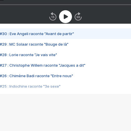
#30 : Eve Angeli raconte "Avant de partir"
#29 : MC Solaar raconte "Bouge de là"
28 : Lorie raconte "Je vais vite"
#27 : Christophe Willem raconte "Jacques a dit"
#26 : Chimène Badi raconte "Entre nous"
#25 : Indochine raconte "3e sexe"
#24 : Zaho raconte "C'est chelou"
#23 : Patrick Bruel raconte "Au café des délices"
#22 : Kyo raconte "Le chemin"
#21 : Nolwenn Leroy raconte "Cassé"