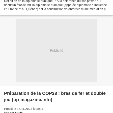
Définition de la diplomatie publique : “ A la différence du soft power, qui
décrit un état de fait, la diplomatie publique (appelée diplomatie d’influence
en France et au Québec) est la construction volontariste d’une médiation par
une autorité politique....
Publicité
Préparation de la COP28 : bras de fer et double
jeu (up-magazine.info)
Publié le 16/11/2023 à 08:16
Par
ERASME