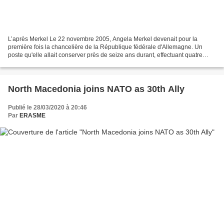
L’après Merkel Le 22 novembre 2005, Angela Merkel devenait pour la
première fois la chancelière de la République fédérale d'Allemagne. Un
poste qu'elle allait conserver près de seize ans durant, effectuant quatre
mandats consécutifs. L'ère Merkel, qui...
North Macedonia joins NATO as 30th Ally
Publié le 28/03/2020 à 20:46
Par
ERASME